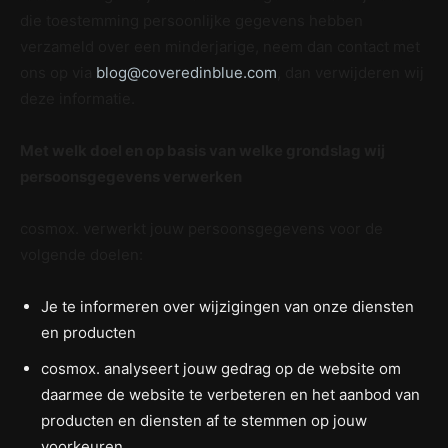
die toestemming persoonlijke gegevens hebben
verzameld over een minderjarige, neem dan contact met
ons op via
blog@coveredinblue.com
, dan verwijderen wij
deze informatie.
Met welk doel en op basis van welke grondslag wij
persoonsgegevens verwerken
cosmox. verwerkt jouw persoonsgegevens voor de
volgende doelen:
Je te informeren over wijzigingen van onze diensten
en producten
cosmox. analyseert jouw gedrag op de website om
daarmee de website te verbeteren en het aanbod van
producten en diensten af te stemmen op jouw
voorkeuren.