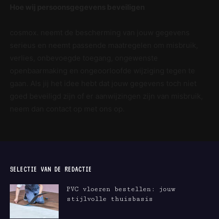
Hoe wij persoonsgegevens beveiligen
cosmox. neemt de bescherming van jouw gegevens
serieus en neemt passende maatregelen om misbruik,
verlies, onbevoegde toegang, ongewenste
openbaarmaking en ongeoorloofde wijziging tegen te
gaan. Als jij het idee hebt dat jouw gegevens toch niet
goed beveiligd zijn of er aanwijzingen zijn van misbruik,
neem dan contact op met ons op.
SELECTIE VAN DE REDACTIE
PVC vloeren bestellen: jouw
stijlvolle thuisbasis