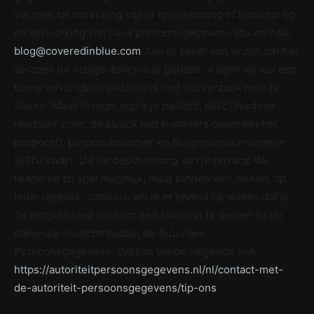
verzoek tot intrekking van je toestemming of bezwaar op
de verwerking van jouw persoonsgegevens sturen naar
blog@coveredinblue.com
. Om er zeker van te zijn dat het
verzoek tot inzage door jou is gedaan, vragen wij jou een
kopie van je identiteitsbewijs met het verzoek mee te
sturen. Maak in deze kopie je pasfoto, MRZ (machine
readable zone, de strook met nummers onderaan het
paspoort), paspoortnummer en Burgerservicenummer
(BSN) zwart. Dit ter bescherming van je privacy. We
reageren zo snel mogelijk, maar binnen vier weken, op
jouw verzoek . cosmox. wil je er tevens op wijzen dat je
de mogelijkheid hebt om een klacht in te dienen bij de
nationale toezichthouder, de Autoriteit
Persoonsgegevens. Dat kan via de volgende link:
https://autoriteitpersoonsgegevens.nl/nl/contact-met-
de-autoriteit-persoonsgegevens/tip-ons