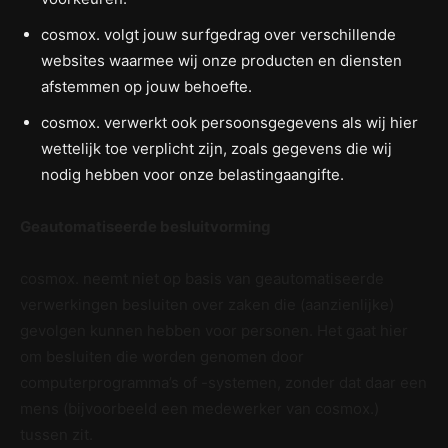
cosmox. volgt jouw surfgedrag over verschillende
websites waarmee wij onze producten en diensten
afstemmen op jouw behoefte.
cosmox. verwerkt ook persoonsgegevens als wij hier
wettelijk toe verplicht zijn, zoals gegevens die wij
nodig hebben voor onze belastingaangifte.
Geautomatiseerde besluitvorming
cosmox. neemt niet op basis van geautomatiseerde
verwerkingen besluiten over zaken die (aanzienlijke)
gevolgen kunnen hebben voor personen. Het gaat hier
om besluiten die worden genomen door
computerprogramma’s of -systemen, zonder dat daar een
mens (bijvoorbeeld een medewerker van cosmox.)
tussen zit.