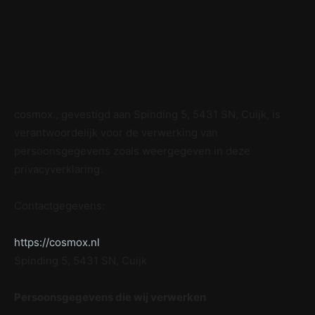
cosmox., gevestigd aan Spinding 5, 5431 SN, Cuijk, is
verantwoordelijk voor de verwerking van
persoonsgegevens zoals weergegeven in deze
privacyverklaring.
Contactgegevens:
https://cosmox.nl
Spinding 5, 5431 SN, Cuijk
Persoonsgegevens die wij verwerken