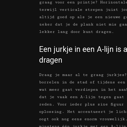
graag voor een printje? Horizontal
terwijl verticale strepen juist jo
altijd goed op als je een nieuwe g
zeker dat je de plank niet mis gaa
lekker lang door kunt dragen.
Een jurkje in een A-lijn is
dragen
Draag je maar al te graag jurkjes?
borrelen in de stad of tijdens een
wat meer gaat verdiepen in het aa
dat je vaak een A-lijn tegen gaat 
reden. Voor ieder plus size figuur
oplossing. Het accentueert je lich
oogt ook nog eens enorm vrouwelijk
minstens één jurkje met een A-lij