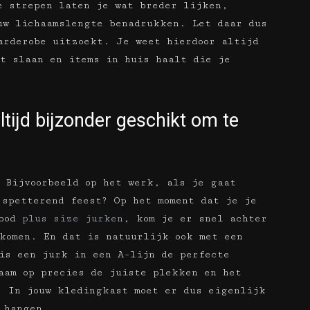
e strepen laten je wat breder lijken,
uw lichaamslengte benadrukken. Let daar dus
arderobe uitzoekt. Je weet hierdoor altijd
t slaan en items in huis haalt die je
 altijd bijzonder geschikt om te
 Bijvoorbeeld op het werk, als je gaat
 spetterend feest? Op het moment dat je je
nbod
plus size jurken
, kom je er snel achter
komen. En dat is natuurlijk ook met een
 is een jurk in een A-lijn de perfecte
aam op precies de juiste plekken en het
. In jouw kledingkast moet er dus eigenlijk
n hangen.