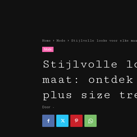
Home
Mode
Stijlvolle looks voor elke maa
Mode
Stijlvolle l
maat: ontdek
plus size tr
Door
-