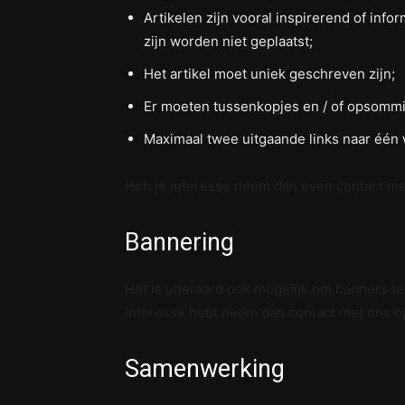
Artikelen zijn vooral inspirerend of in
zijn worden niet geplaatst;
Het artikel moet uniek geschreven zijn;
Er moeten tussenkopjes en / of opsomm
Maximaal twee uitgaande links naar één 
Heb je interesse neem dan even contact m
Bannering
Het is uiteraard ook mogelijk om banners te
interesse hebt neem dan contact met ons o
Samenwerking