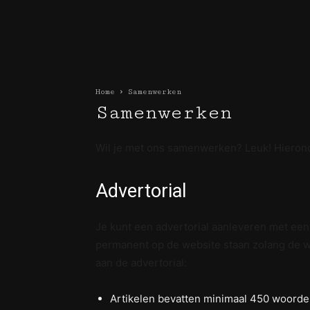
Home
Samenwerken
Samenwerken
Wil je met ons samenwerken? Leuk! Hierond
Advertorial
Je kunt een advertorial aanleveren met een l
permanent op de website staan zolang de we
aan de advertorial:
Artikelen bevatten minimaal 450 woorde