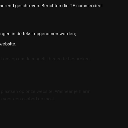
formerend geschreven. Berichten die TE commercieel
ingen in de tekst opgenomen worden;
website.
et ons op om de mogelijkheden te bespreken.
 plaatsen op onze website. Wanneer je hierin
p voor een aanbod op maat.