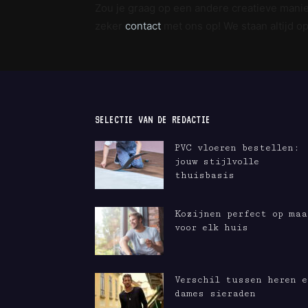
Zou je graag op een andere creatieve man
zeker
contact
met ons op! We staan altijd 
SELECTIE VAN DE REDACTIE
PVC vloeren bestellen:
jouw stijlvolle
thuisbasis
Kozijnen perfect op maa
voor elk huis
Verschil tussen heren e
dames sieraden