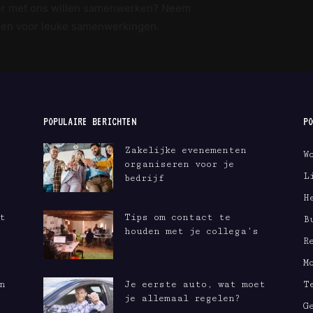
ier met ons willen samenwerken? Neem
open voor leuke samenwerkingen.
POPULAIRE BERICHTEN
PO
Zakelijke evenementen
W
organiseren voor je
L
bedrijf
H
t
Tips om contact te
B
houden met je collega’s
R
M
n
Je eerste auto, wat moet
T
je allemaal regelen?
G