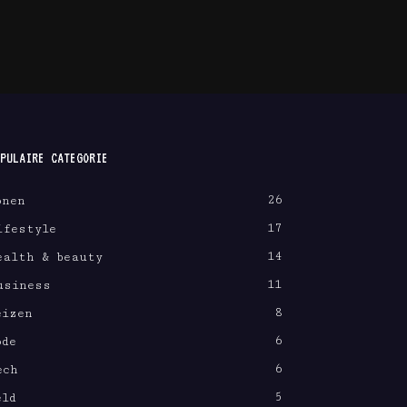
PULAIRE CATEGORIE
26
onen
17
ifestyle
14
ealth & beauty
11
usiness
8
eizen
6
ode
6
ech
5
eld