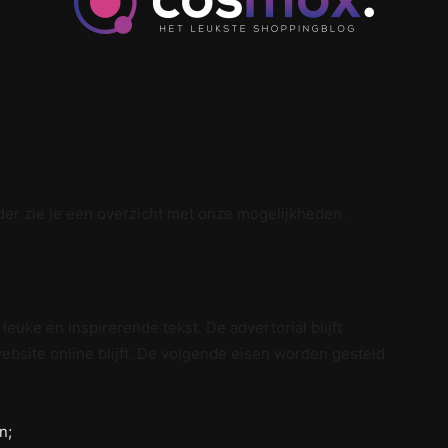
cosmox.
er zie je een overzicht met onze mogelijkheden.
euke en inspirerende tekst. De advertorial blijft
bsite online blijft. De volgende eisen worden gesteld
n;