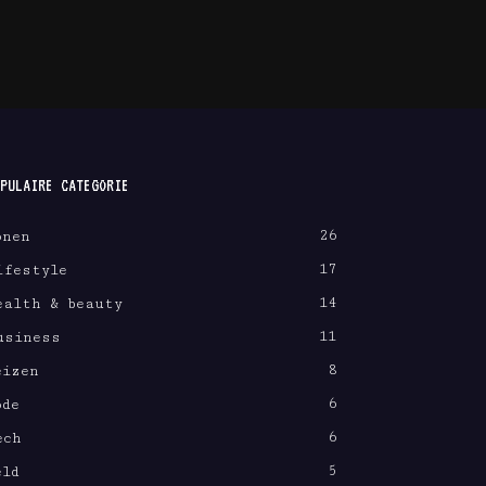
PULAIRE CATEGORIE
26
onen
17
ifestyle
14
ealth & beauty
11
usiness
8
eizen
6
ode
6
ech
5
eld