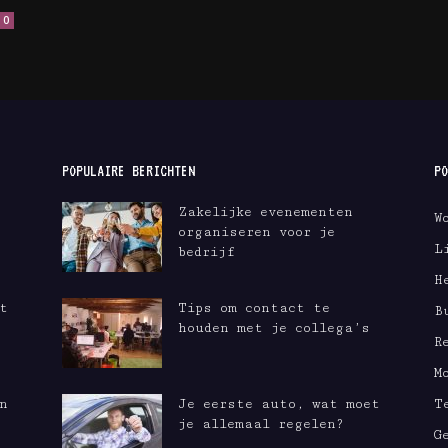
0
POPULAIRE BERICHTEN
PO
Zakelijke evenementen
W
organiseren voor je
L
bedrijf
H
t
Tips om contact te
B
houden met je collega’s
R
M
n
Je eerste auto, wat moet
T
je allemaal regelen?
G