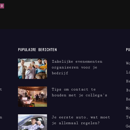
0
POPULAIRE BERICHTEN
PO
Zakelijke evenementen
W
organiseren voor je
L
bedrijf
H
t
Tips om contact te
B
houden met je collega’s
R
M
n
Je eerste auto, wat moet
T
je allemaal regelen?
G