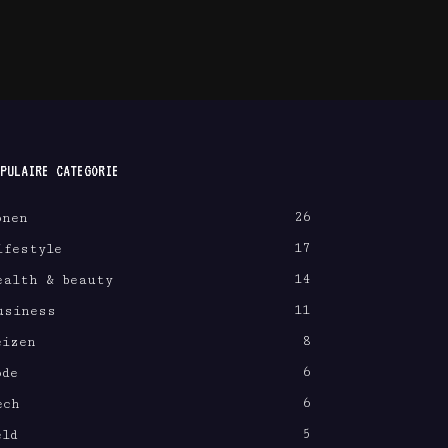
PULAIRE CATEGORIE
26
onen
17
ifestyle
14
ealth & beauty
11
usiness
8
eizen
6
ode
6
ech
5
eld