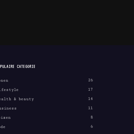
PULAIRE CATEGORIE
26
onen
17
ifestyle
14
ealth & beauty
11
usiness
8
eizen
6
ode