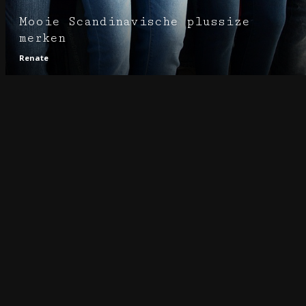
Mooie Scandinavische plussize
merken
Renate