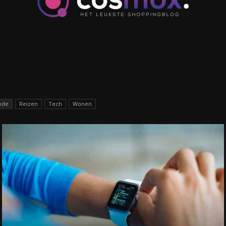
cosmox.
ode
Reizen
Tech
Wonen