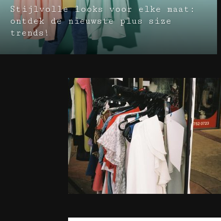
Stijlvolle looks voor elke maat:
ontdek de nieuwste plus size
trends!