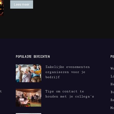
Lees meer
POPULAIRE BERICHTEN
PO
Zakelijke evenementen
W
organiseren voor je
L
bedrijf
H
t
Tips om contact te
B
houden met je collega’s
R
M