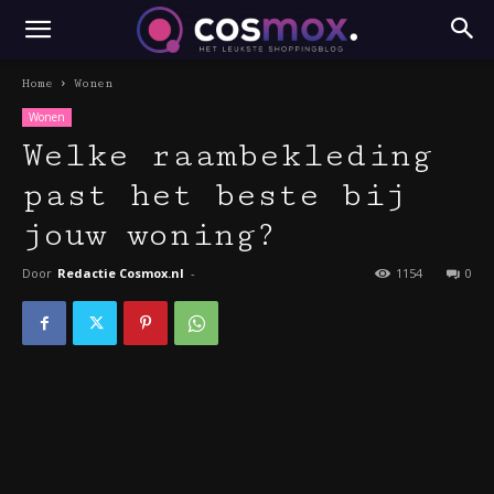
Home
Wonen
Wonen
Welke raambekleding
past het beste bij
jouw woning?
Door
Redactie Cosmox.nl
-
1154
0